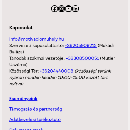
Facebook
Instagram
YouTube
LinkedIn
Kapcsolat
info@motivaciomuhely.hu
Szervezeti kapcsolattartó:
+36205909215
(Makádi
Balázs)
Tanodák szakmai vezetője:
+36308500051
(Mutier
Uszáma)
Közösségi Tér:
+36204440008
(közösségi terünk
nyáron minden kedden 10:00-15:00 között tart
nyitva)
Eseményeink
Támogatás és partnerség
Adatkezelési tájékoztató