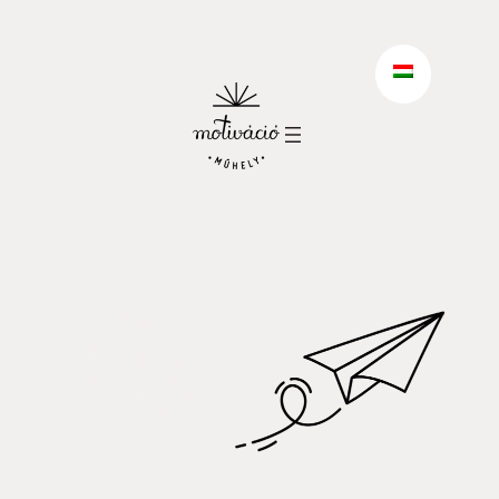
Ugrás
a
tartalomhoz